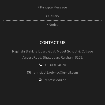
Principle Message
Gallery
Notice
CONTACT US
Rajshahi Shikkha Board Govt. Model School & College
Airport Road, Shalbagan, Rajshahi-6203.
01309134670
principal2.rebmsc@gmail.com
rebmsc.edu.bd