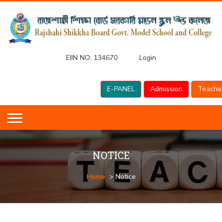
EIIN NO:
134670
Login
E-PANEL
Admission
Teache
NOTICE
Home
> Notice