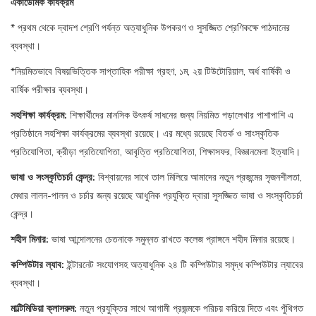
একাডেমিক
কার্যক্রম
* প্রথম থেকে দ্বাদশ শ্রেণি পর্যন্ত অত্যাধুনিক উপকরণ ও সুসজ্জিত শ্রেণিকক্ষে পাঠদানের
ব্যবস্থা।
*নিয়মিতভাবে বিষয়ভিত্তিক সাপ্তাহিক পরীক্ষা গ্রহণ, ১ম, ২য় টিউটোরিয়াল, অর্ধ বার্ষিকী ও
বার্ষিক পরীক্ষার ব্যবস্থা।
সহশিক্ষা
কার্যক্রম:
শিক্ষার্থীদের মানসিক উৎকর্ষ সাধনের জন্য নিয়মিত পড়ালেখার পাশাপাশি এ
প্রতিষ্ঠানে সহশিক্ষা কার্যক্রমের ব্যবস্থা রয়েছে। এর মধ্যে রয়েছে বিতর্ক ও সাংস্কৃতিক
প্রতিযোগিতা, ক্রীড়া প্রতিযোগিতা, আবৃত্তি প্রতিযোগিতা, শিক্ষাসফর, বিজ্ঞানমেলা ইত্যাদি।
ভাষা
ও
সংস্কৃতিচর্চা
কেন্দ্র:
বিশ্বায়নের সাথে তাল মিলিয়ে আমাদের নতুন প্রজন্মের সৃজনশীলতা,
মেধার লালন-পালন ও চর্চার জন্য রয়েছে আধুনিক প্রযুক্তি দ্বারা সুসজ্জিত ভাষা ও সংস্কৃতিচর্চা
কেন্দ্র।
শহীদ
মিনার:
ভাষা আন্দোলনের চেতনাকে সমুন্নত রাখতে কলেজ প্রাঙ্গনে শহীদ মিনার রয়েছে।
কম্পিউটার
ল্যাব:
ইন্টারনেট সংযোগসহ অত্যাধুনিক ২৪ টি কম্পিউটার সমৃদ্ধ কম্পিউটার ল্যাবের
ব্যবস্থা।
মাল্টিমিডিয়া
ক্লাসরুম:
নতুন প্রযুক্তির সাথে আগামী প্রজন্মকে পরিচয় করিয়ে দিতে এবং পুঁথিগত