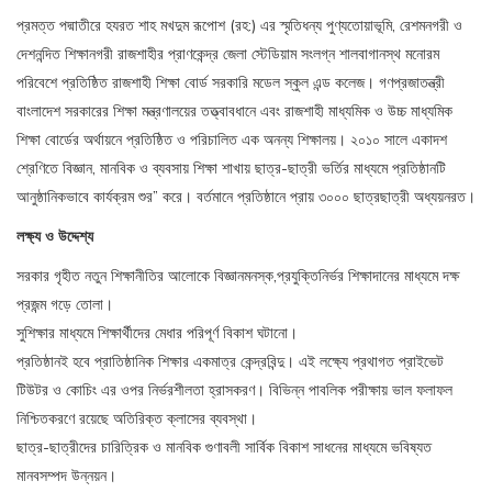
প্রমত্ত পদ্মাতীরে হযরত শাহ মখদুম রূপোশ (রহ:) এর স্মৃতিধন্য পুণ্যতোয়াভূমি, রেশমনগরী ও
দেশনন্দিত শিক্ষানগরী রাজশাহীর প্রাণকেন্দ্র জেলা স্টেডিয়াম সংলগ্ন শালবাগানস্থ মনোরম
পরিবেশে প্রতিষ্ঠিত রাজশাহী শিক্ষা বোর্ড সরকারি মডেল স্কুল এন্ড কলেজ। গণপ্রজাতন্ত্রী
বাংলাদেশ সরকারের শিক্ষা মন্ত্রণালয়ের তত্ত্বাবধানে এবং রাজশাহী মাধ্যমিক ও উচ্চ মাধ্যমিক
শিক্ষা বোর্ডের অর্থায়নে প্রতিষ্ঠিত ও পরিচালিত এক অনন্য শিক্ষালয়। ২০১০ সালে একাদশ
শ্রেণিতে বিজ্ঞান, মানবিক ও ব্যবসায় শিক্ষা শাখায় ছাত্র-ছাত্রী ভর্তির মাধ্যমে প্রতিষ্ঠানটি
আনুষ্ঠানিকভাবে কার্যক্রম শুর” করে। বর্তমানে প্রতিষ্ঠানে প্রায় ৩০০০ ছাত্রছাত্রী অধ্যয়নরত।
লক্ষ্য
ও
উদ্দেশ্য
সরকার গৃহীত নতুন শিক্ষানীতির আলোকে বিজ্ঞানমনস্ক,প্রযুক্তিনির্ভর শিক্ষাদানের মাধ্যমে দক্ষ
প্রজন্ম গড়ে তোলা।
সুশিক্ষার মাধ্যমে শিক্ষার্থীদের মেধার পরিপূর্ণ বিকাশ ঘটানো।
প্রতিষ্ঠানই হবে প্রাতিষ্ঠানিক শিক্ষার একমাত্র কেন্দ্রবিন্দু। এই লক্ষ্যে প্রথাগত প্রাইভেট
টিউটর ও কোচিং এর ওপর নির্ভরশীলতা হ্রাসকরণ। বিভিন্ন পাবলিক পরীক্ষায় ভাল ফলাফল
নিশ্চিতকরণে রয়েছে অতিরিক্ত ক্লাসের ব্যবস্থা।
ছাত্র-ছাত্রীদের চারিত্রিক ও মানবিক গুণাবলী সার্বিক বিকাশ সাধনের মাধ্যমে ভবিষ্যত
মানবসম্পদ উন্নয়ন।