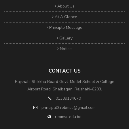
About Us
At A Glance
Principle Message
Gallery
Notice
CONTACT US
Rajshahi Shikkha Board Govt. Model School & College
Airport Road, Shalbagan, Rajshahi-6203.
01309134670
principal2.rebmsc@gmail.com
rebmsc.edu.bd