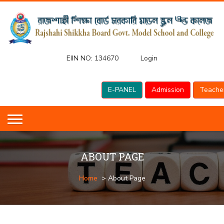
EIIN NO:
134670
Login
E-PANEL
Admission
Teache
ABOUT PAGE
Home
> About Page