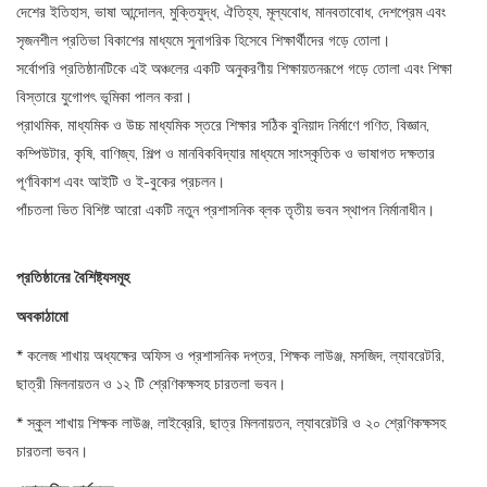
দেশের ইতিহাস, ভাষা আন্দোলন, মুক্তিযুদ্ধ, ঐতিহ্য, মূল্যবোধ, মানবতাবোধ, দেশপ্রেম এবং
সৃজনশীল প্রতিভা বিকাশের মাধ্যমে সুনাগরিক হিসেবে শিক্ষার্থীদের গড়ে তোলা।
সর্বোপরি প্রতিষ্ঠানটিকে এই অঞ্চলের একটি অনুকরণীয় শিক্ষায়তনরূপে গড়ে তোলা এবং শিক্ষা
বিস্তারে যুগোপৎ ভূমিকা পালন করা।
প্রাথমিক, মাধ্যমিক ও উচ্চ মাধ্যমিক স্তরে শিক্ষার সঠিক বুনিয়াদ নির্মাণে গণিত, বিজ্ঞান,
কম্পিউটার, কৃষি, বাণিজ্য, শিল্প ও মানবিকবিদ্যার মাধ্যমে সাংস্কৃতিক ও ভাষাগত দক্ষতার
পূর্ণবিকাশ এবং আইটি ও ই-বুকের প্রচলন।
পাঁচতলা ভিত বিশিষ্ট আরো একটি নতুন প্রশাসনিক ব্লক তৃতীয় ভবন স্থাপন নির্মানাধীন।
প্রতিষ্ঠানের
বৈশিষ্ট্যসমূহ
অবকাঠামো
* কলেজ শাখায় অধ্যক্ষের অফিস ও প্রশাসনিক দপ্তর, শিক্ষক লাউঞ্জ, মসজিদ, ল্যাবরেটরি,
ছাত্রী মিলনায়তন ও ১২ টি শ্রেণিকক্ষসহ চারতলা ভবন।
* স্কুল শাখায় শিক্ষক লাউঞ্জ, লাইব্রেরি, ছাত্র মিলনায়তন, ল্যাবরেটরি ও ২০ শ্রেণিকক্ষসহ
চারতলা ভবন।