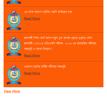
৩য় থেকে দ্বাদশ শ্রেনির শ্রেনি কার্যক্রম বন্ধ
Read More
রাজশাহী শিক্ষা বোর্ড মডেল স্কুল এন্ড কলেজ কেন্দ্রে (কেন্দ্র কোড:
রাজশাহী ১০/১১০) এইচএসসি পরীক্ষা- ২০২৬ এর ব্যবহারিক পরীক্ষার
সময়সূচি ও আসন বিন্যাস।
Read More
একাদশ শ্রেণির বার্ষিক পরীক্ষার সময়সূচি
Read More
View More
সেবা প্রদান সংক্রান্ত বিজ্ঞপ্তি।
Read More