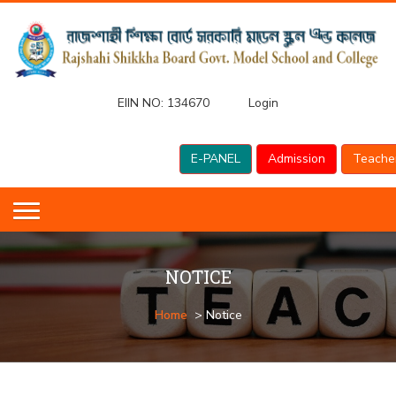
EIIN NO:
134670
Login
E-PANEL
Admission
Teache
NOTICE
Home
> Notice