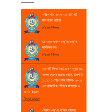
এইচএসসি-২০২৬ এর আইসিটি
ব্যবহারিক পরীক্ষা
Read More
৩য় থেকে দ্বাদশ শ্রেনির শ্রেনি
কার্যক্রম বন্ধ
Read More
রাজশাহী শিক্ষা বোর্ড মডেল স্কুল এন্ড
কলেজ কেন্দ্রে (কেন্দ্র কোড: রাজশাহী
১০/১১০) এইচএসসি পরীক্ষা- ২০২৬
এর ব্যবহারিক পরীক্ষার সময়সূচি ও
আসন বিন্যাস।
Read More
একাদশ শ্রেণির বার্ষিক পরীক্ষার