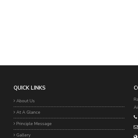
QUICK LINKS
C
Ra
About Us
Ai
At A Glance
Principle Message
Gallery