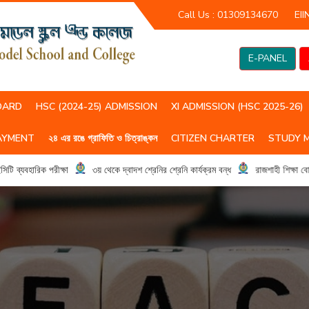
Call Us :
01309134670
EII
E-PANEL
OARD
HSC (2024-25) ADMISSION
XI ADMISSION (HSC 2025-26)
AYMENT
২৪ এর রঙে গ্রাফিতি ও চিত্রাঙ্কন
CITIZEN CHARTER
STUDY 
HSC(2023-24) CLASS ROUTIN
HSC (2024-25) CLASS ROUTIN
যবহারিক পরীক্ষা
৩য় থেকে দ্বাদশ শ্রেনির শ্রেনি কার্যক্রম বন্ধ
রাজশাহী শিক্ষা বোর্