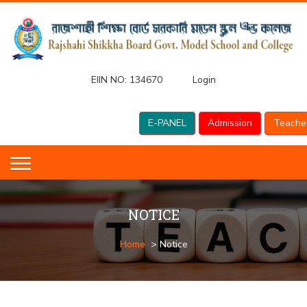
EIIN NO:
134670
Login
E-PANEL
Admission
Teache
NOTICE
Home
> Notice