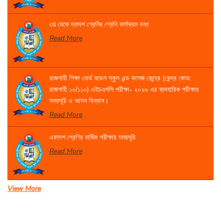
৩য় থেকে দ্বাদশ শ্রেনির শ্রেনি কার্যক্রম বন্ধ
Read More
রাজশাহী শিক্ষা বোর্ড মডেল স্কুল এন্ড কলেজ কেন্দ্রে (কেন্দ্র কোড:
রাজশাহী ১০/১১০) এইচএসসি পরীক্ষা- ২০২৬ এর ব্যবহারিক পরীক্ষার
সময়সূচি ও আসন বিন্যাস।
Read More
একাদশ শ্রেণির বার্ষিক পরীক্ষার সময়সূচি
Read More
View More
সেবা প্রদান সংক্রান্ত বিজ্ঞপ্তি।
Read More