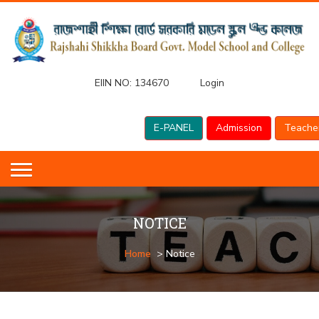
EIIN NO:
134670
Login
E-PANEL
Admission
Teache
NOTICE
Home
> Notice