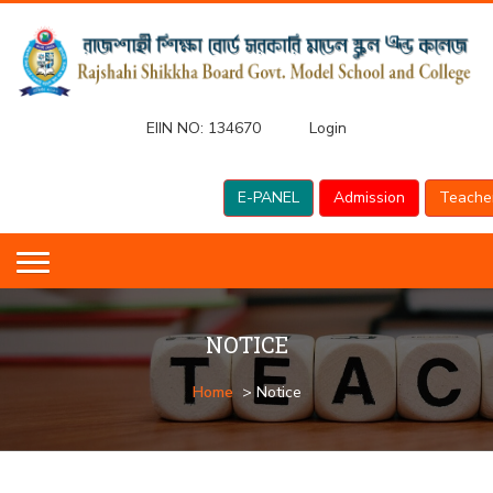
EIIN NO:
134670
Login
E-PANEL
Admission
Teache
NOTICE
Home
> Notice