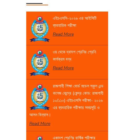
এইচএসসি-২০২৬ এর আইসিটি
ব্যবহারিক পরীক্ষা
Read More
৩য় থেকে দ্বাদশ শ্রেনির শ্রেনি
কার্যক্রম বন্ধ
Read More
রাজশাহী শিক্ষা বোর্ড মডেল স্কুল এন্ড
কলেজ কেন্দ্রে (কেন্দ্র কোড: রাজশাহী
১০/১১০) এইচএসসি পরীক্ষা- ২০২৬
এর ব্যবহারিক পরীক্ষার সময়সূচি ও
আসন বিন্যাস।
Read More
একাদশ শ্রেণির বার্ষিক পরীক্ষার