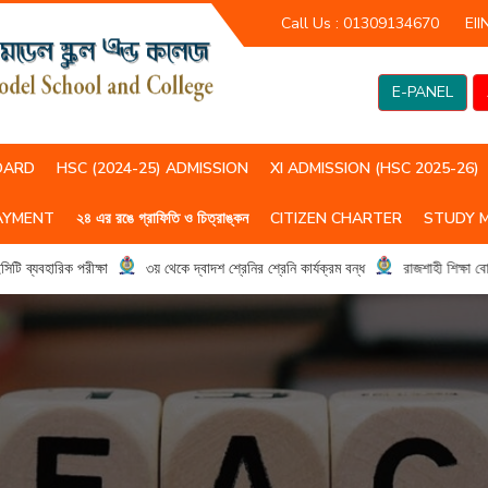
Call Us :
01309134670
EII
E-PANEL
OARD
HSC (2024-25) ADMISSION
XI ADMISSION (HSC 2025-26)
AYMENT
২৪ এর রঙে গ্রাফিতি ও চিত্রাঙ্কন
CITIZEN CHARTER
STUDY 
HSC(2023-24) CLASS ROUTIN
HSC (2024-25) CLASS ROUTIN
যবহারিক পরীক্ষা
৩য় থেকে দ্বাদশ শ্রেনির শ্রেনি কার্যক্রম বন্ধ
রাজশাহী শিক্ষা বোর্