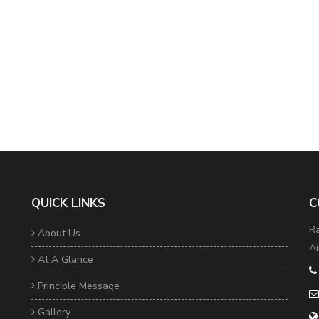
QUICK LINKS
C
Ra
About Us
Ai
At A Glance
Principle Message
Gallery