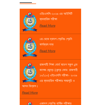
এইচএসসি-২০২৬ এর আইসিটি
ব্যবহারিক পরীক্ষা
Read More
৩য় থেকে দ্বাদশ শ্রেনির শ্রেনি
কার্যক্রম বন্ধ
Read More
রাজশাহী শিক্ষা বোর্ড মডেল স্কুল এন্ড
কলেজ কেন্দ্রে (কেন্দ্র কোড: রাজশাহী
১০/১১০) এইচএসসি পরীক্ষা- ২০২৬
এর ব্যবহারিক পরীক্ষার সময়সূচি ও
আসন বিন্যাস।
Read More
একাদশ শ্রেণির বার্ষিক পরীক্ষার