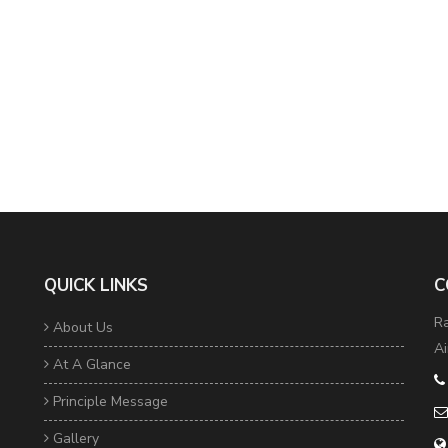
QUICK LINKS
C
Ra
About Us
Ai
At A Glance
Principle Message
Gallery