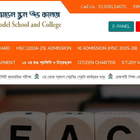
Call Us :
01309134670
EII
E-PANEL
OARD
HSC (2024-25) ADMISSION
XI ADMISSION (HSC 2025-26)
AYMENT
২৪ এর রঙে গ্রাফিতি ও চিত্রাঙ্কন
CITIZEN CHARTER
STUDY 
HSC(2023-24) CLASS ROUTIN
HSC (2024-25) CLASS ROUTIN
্যবহারিক পরীক্ষা
৩য় থেকে দ্বাদশ শ্রেনির শ্রেনি কার্যক্রম বন্ধ
রাজশাহী শিক্ষা বোর্