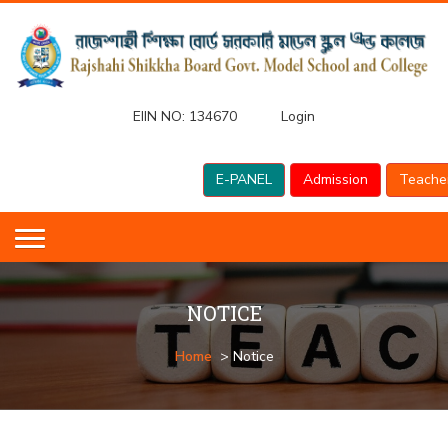
EIIN NO:
134670
Login
E-PANEL
Admission
Teache
NOTICE
Home
> Notice