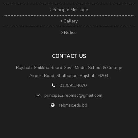
Principle Message
Gallery
Notice
CONTACT US
Rajshahi Shikkha Board Govt. Model School & College
Airport Road, Shalbagan, Rajshahi-6203.
01309134670
principal2.rebmsc@gmail.com
rebmsc.edu.bd