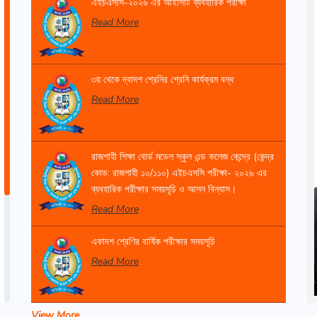
এইচএসসি-২০২৬ এর আইসিটি ব্যবহারিক পরীক্ষা
Read More
৩য় থেকে দ্বাদশ শ্রেনির শ্রেনি কার্যক্রম বন্ধ
Read More
রাজশাহী শিক্ষা বোর্ড মডেল স্কুল এন্ড কলেজ কেন্দ্রে (কেন্দ্র
কোড: রাজশাহী ১০/১১০) এইচএসসি পরীক্ষা- ২০২৬ এর
ব্যবহারিক পরীক্ষার সময়সূচি ও আসন বিন্যাস।
Read More
একাদশ শ্রেণির বার্ষিক পরীক্ষার সময়সূচি
Read More
View More