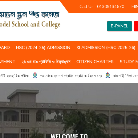
Call Us :
01309134670
EII
E-PANEL
OARD
HSC (2024-25) ADMISSION
XI ADMISSION (HSC 2025-26)
AYMENT
২৪ এর রঙে গ্রাফিতি ও চিত্রাঙ্কন
CITIZEN CHARTER
STUDY 
HSC(2023-24) CLASS ROUTIN
HSC (2024-25) CLASS ROUTIN
ারিক পরীক্ষা
৩য় থেকে দ্বাদশ শ্রেনির শ্রেনি কার্যক্রম বন্ধ
রাজশাহী শিক্ষা বোর্ড মড