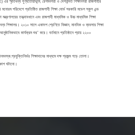
) এর স্মৃতিধন্য পুণ্যতোয়াভূমি, রেশমনগরী ও দেশনন্দিত শিক্ষানগরী রাজশাহীর
্থ মনোরম পরিবেশে প্রতিষ্ঠিত রাজশাহী শিক্ষা বোর্ড সরকারি মডেল স্কুল এন্ড
মন্ত্রণালয়ের তত্ত্বাবধানে এবং রাজশাহী মাধ্যমিক ও উচ্চ মাধ্যমিক শিক্ষা
নন্য শিক্ষালয়। ২০১০ সালে একাদশ শ্রেণিতে বিজ্ঞান, মানবিক ও ব্যবসায় শিক্ষা
 আনুষ্ঠানিকভাবে কার্যক্রম শুর” করে। বর্তমানে প্রতিষ্ঠানে প্রায় ২২০০
মনস্ক,প্রযুক্তিনির্ভর শিক্ষাদানের মাধ্যমে দক্ষ প্রজন্ম গড়ে তোলা।
ণ বিকাশ ঘটানো।