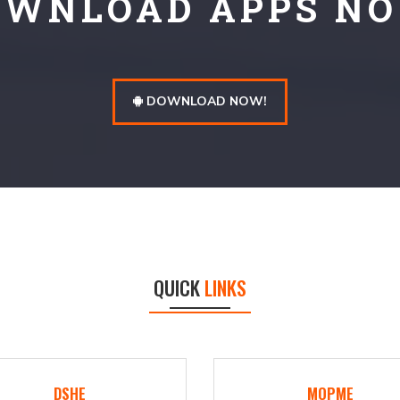
OWNLOAD APPS NO
DOWNLOAD NOW!
QUICK
LINKS
DSHE
MOPME