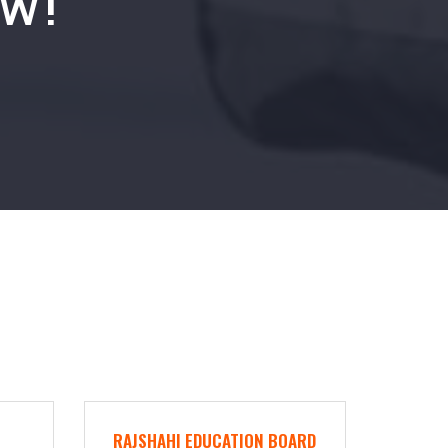
W!
RAJSHAHI EDUCATION BOARD