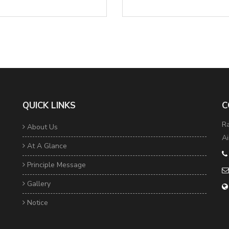
QUICK LINKS
C
Ra
About Us
Ai
At A Glance
Principle Message
Gallery
Notice