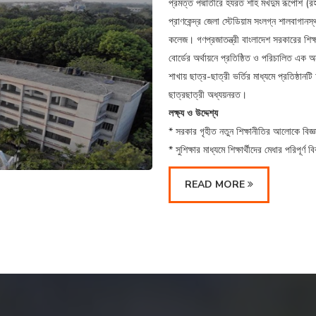
প্রমত্ত পদ্মাতীরে হযরত শাহ মখদুম রূপোশ (রহ:
প্রাণকেন্দ্র জেলা স্টেডিয়াম সংলগ্ন শালবাগানস
কলেজ। গণপ্রজাতন্ত্রী বাংলাদেশ সরকারের শিক্ষা 
বোর্ডের অর্থায়নে প্রতিষ্ঠিত ও পরিচালিত এক অ
শাখায় ছাত্র-ছাত্রী ভর্তির মাধ্যমে প্রতিষ্ঠানটি
ছাত্রছাত্রী অধ্যয়নরত।
লক্ষ্য
ও
উদ্দেশ্য
* সরকার গৃহীত নতুন শিক্ষানীতির আলোকে বিজ্ঞান
* সুশিক্ষার মাধ্যমে শিক্ষার্থীদের মেধার পরিপূর্
READ MORE