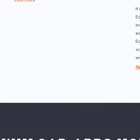
সেবা প্রদান সংক্রান্ত বিজ্ঞপ্তি।
It
Read More
Ed
in
ed
Ed
sc
wo
R