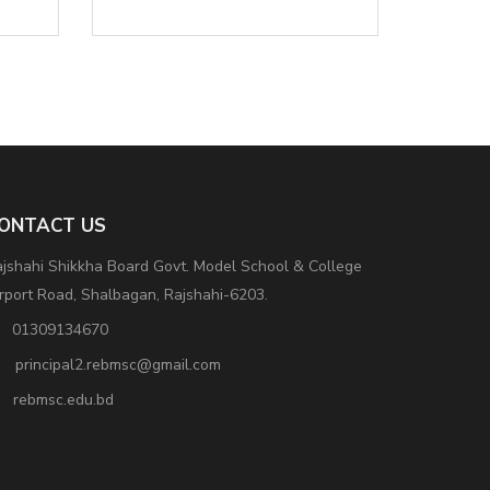
ONTACT US
jshahi Shikkha Board Govt. Model School & College
rport Road, Shalbagan, Rajshahi-6203.
01309134670
principal2.rebmsc@gmail.com
rebmsc.edu.bd