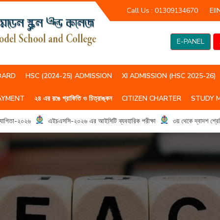
Call Us :
01309134670
EII
E-PANEL
OARD
HSC (2024-25) ADMISSION
XI ADMISSION (HSC 2025-26)
AYMENT
২৪ এর রঙে গ্রাফিতি ও চিত্রাঙ্কন
CITIZEN CHARTER
STUDY 
HSC(2023-24) CLASS ROUTIN
HSC (2024-25) CLASS ROUTIN
গিতা-২০২৬
এইচএসসি-২০২৬ এর আইসিটি ব্যবহারিক পরীক্ষা
৩য় থেকে দ্বাদশ শ্রেনির শ