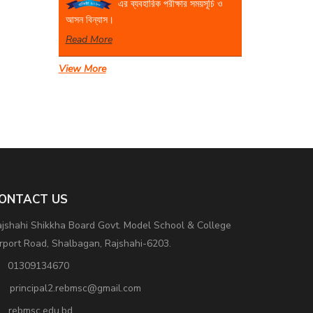
এর ব্যবহারিক পরীক্ষার সময়সূচি ও
আসন বিন্যাস।
Read More
View More
একাদশ শ্রেণির বার্ষিক পরীক্ষার
সময়সূচি
Read More
ONTACT US
jshahi Shikkha Board Govt. Model School & College
rport Road, Shalbagan, Rajshahi-6203.
01309134670
principal2.rebmsc@gmail.com
rebmsc.edu.bd