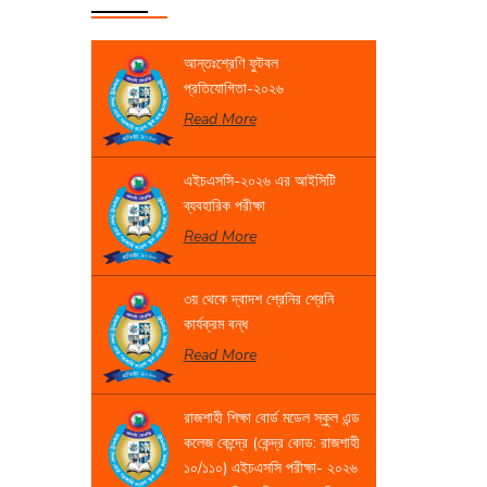
আন্তঃশ্রেণি ফুটবল
প্রতিযোগিতা-২০২৬
Read More
এইচএসসি-২০২৬ এর আইসিটি
ব্যবহারিক পরীক্ষা
Read More
৩য় থেকে দ্বাদশ শ্রেনির শ্রেনি
কার্যক্রম বন্ধ
Read More
রাজশাহী শিক্ষা বোর্ড মডেল স্কুল এন্ড
কলেজ কেন্দ্রে (কেন্দ্র কোড: রাজশাহী
১০/১১০) এইচএসসি পরীক্ষা- ২০২৬