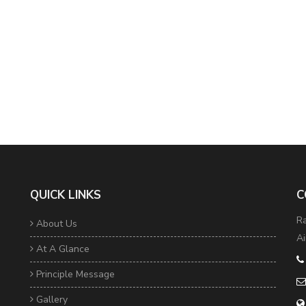
QUICK LINKS
C
Ra
About Us
Ai
At A Glance
Principle Message
Gallery