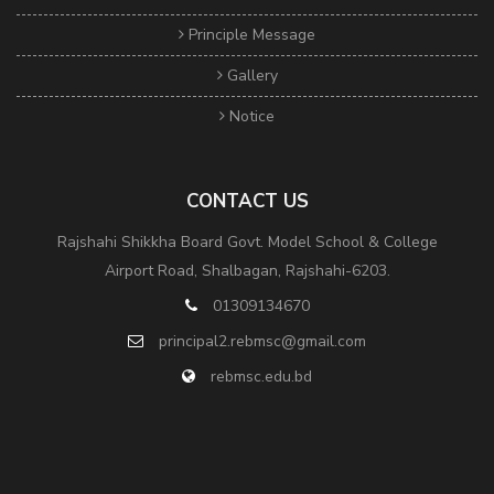
Principle Message
Gallery
Notice
CONTACT US
Rajshahi Shikkha Board Govt. Model School & College
Airport Road, Shalbagan, Rajshahi-6203.
01309134670
principal2.rebmsc@gmail.com
rebmsc.edu.bd