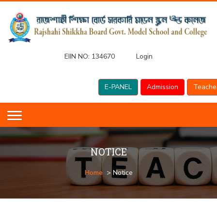
EIIN NO:
134670
Login
E-PANEL
Admission
Teache
NOTICE
Home
> Notice