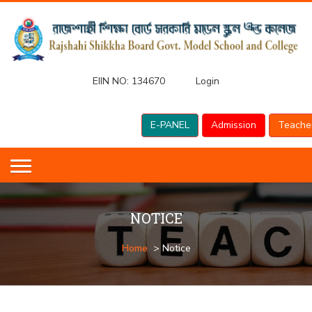
EIIN NO:
134670
Login
E-PANEL
Admission
Teache
NOTICE
Home
> Notice