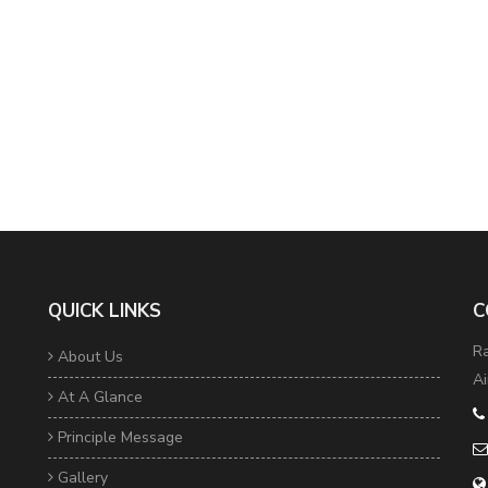
QUICK LINKS
C
Ra
About Us
Ai
At A Glance
Principle Message
Gallery