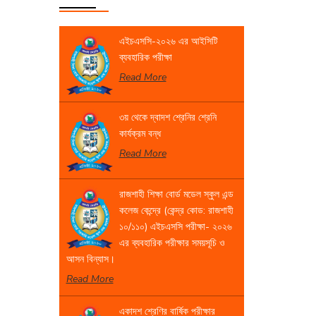
এইচএসসি-২০২৬ এর আইসিটি
ব্যবহারিক পরীক্ষা
Read More
৩য় থেকে দ্বাদশ শ্রেনির শ্রেনি
কার্যক্রম বন্ধ
Read More
রাজশাহী শিক্ষা বোর্ড মডেল স্কুল এন্ড
কলেজ কেন্দ্রে (কেন্দ্র কোড: রাজশাহী
১০/১১০) এইচএসসি পরীক্ষা- ২০২৬
এর ব্যবহারিক পরীক্ষার সময়সূচি ও
আসন বিন্যাস।
Read More
একাদশ শ্রেণির বার্ষিক পরীক্ষার