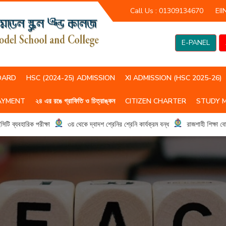
Call Us :
01309134670
EII
E-PANEL
OARD
HSC (2024-25) ADMISSION
XI ADMISSION (HSC 2025-26)
AYMENT
২৪ এর রঙে গ্রাফিতি ও চিত্রাঙ্কন
CITIZEN CHARTER
STUDY 
HSC(2023-24) CLASS ROUTIN
HSC (2024-25) CLASS ROUTIN
যবহারিক পরীক্ষা
৩য় থেকে দ্বাদশ শ্রেনির শ্রেনি কার্যক্রম বন্ধ
রাজশাহী শিক্ষা বোর্