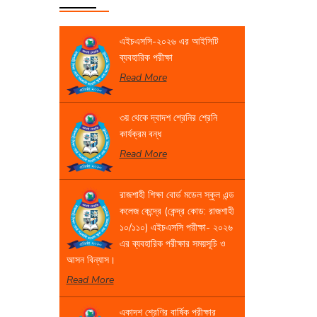
এইচএসসি-২০২৬ এর আইসিটি
ব্যবহারিক পরীক্ষা
Read More
৩য় থেকে দ্বাদশ শ্রেনির শ্রেনি
কার্যক্রম বন্ধ
Read More
রাজশাহী শিক্ষা বোর্ড মডেল স্কুল এন্ড
কলেজ কেন্দ্রে (কেন্দ্র কোড: রাজশাহী
১০/১১০) এইচএসসি পরীক্ষা- ২০২৬
এর ব্যবহারিক পরীক্ষার সময়সূচি ও
আসন বিন্যাস।
Read More
একাদশ শ্রেণির বার্ষিক পরীক্ষার