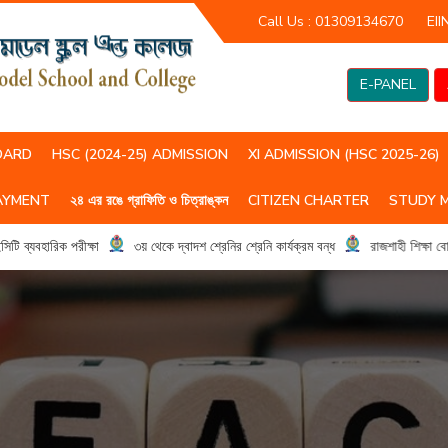
Call Us :
01309134670
EII
E-PANEL
OARD
HSC (2024-25) ADMISSION
XI ADMISSION (HSC 2025-26)
AYMENT
২৪ এর রঙে গ্রাফিতি ও চিত্রাঙ্কন
CITIZEN CHARTER
STUDY 
HSC(2023-24) CLASS ROUTIN
HSC (2024-25) CLASS ROUTIN
যবহারিক পরীক্ষা
৩য় থেকে দ্বাদশ শ্রেনির শ্রেনি কার্যক্রম বন্ধ
রাজশাহী শিক্ষা বোর্