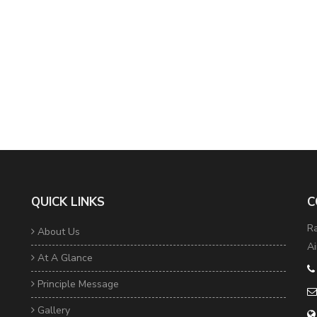
QUICK LINKS
C
Ra
About Us
Ai
At A Glance
Principle Message
Gallery