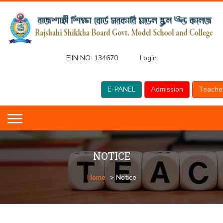
EIIN NO:
134670
Login
E-PANEL
Admission
Teache
NOTICE
Home
> Notice