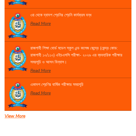
৩য় থেকে দ্বাদশ শ্রেনির শ্রেনি কার্যক্রম বন্ধ
Read More
রাজশাহী শিক্ষা বোর্ড মডেল স্কুল এন্ড কলেজ কেন্দ্রে (কেন্দ্র কোড:
রাজশাহী ১০/১১০) এইচএসসি পরীক্ষা- ২০২৬ এর ব্যবহারিক পরীক্ষার
সময়সূচি ও আসন বিন্যাস।
Read More
একাদশ শ্রেণির বার্ষিক পরীক্ষার সময়সূচি
Read More
View More
সেবা প্রদান সংক্রান্ত বিজ্ঞপ্তি।
Read More