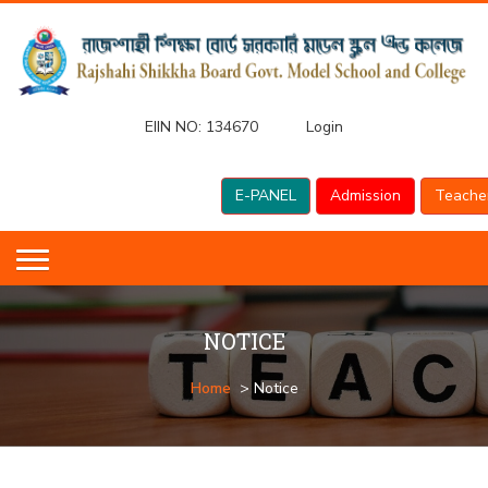
EIIN NO:
134670
Login
E-PANEL
Admission
Teache
NOTICE
Home
> Notice