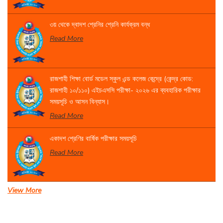
৩য় থেকে দ্বাদশ শ্রেনির শ্রেনি কার্যক্রম বন্ধ
Read More
রাজশাহী শিক্ষা বোর্ড মডেল স্কুল এন্ড কলেজ কেন্দ্রে (কেন্দ্র কোড:
রাজশাহী ১০/১১০) এইচএসসি পরীক্ষা- ২০২৬ এর ব্যবহারিক পরীক্ষার
সময়সূচি ও আসন বিন্যাস।
Read More
একাদশ শ্রেণির বার্ষিক পরীক্ষার সময়সূচি
Read More
View More
সেবা প্রদান সংক্রান্ত বিজ্ঞপ্তি।
Read More