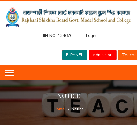
EIIN NO:
134670
Login
E-PANEL
Admission
Teache
NOTICE
Home
> Notice