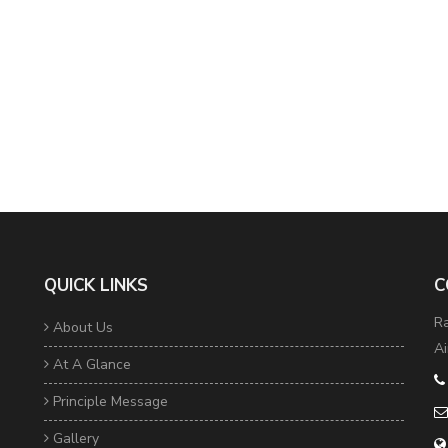
QUICK LINKS
C
Ra
About Us
Ai
At A Glance
Principle Message
Gallery