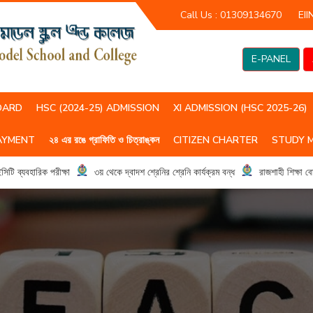
Call Us :
01309134670
EII
E-PANEL
OARD
HSC (2024-25) ADMISSION
XI ADMISSION (HSC 2025-26)
AYMENT
২৪ এর রঙে গ্রাফিতি ও চিত্রাঙ্কন
CITIZEN CHARTER
STUDY 
HSC(2023-24) CLASS ROUTIN
HSC (2024-25) CLASS ROUTIN
্যবহারিক পরীক্ষা
৩য় থেকে দ্বাদশ শ্রেনির শ্রেনি কার্যক্রম বন্ধ
রাজশাহী শিক্ষা বোর্