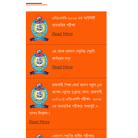
এইচএসসি-২০২৬ এর আইসিটি
ব্যবহারিক পরীক্ষা
Read More
৩য় থেকে দ্বাদশ শ্রেনির শ্রেনি
কার্যক্রম বন্ধ
Read More
রাজশাহী শিক্ষা বোর্ড মডেল স্কুল এন্ড
কলেজ কেন্দ্রে (কেন্দ্র কোড: রাজশাহী
১০/১১০) এইচএসসি পরীক্ষা- ২০২৬
এর ব্যবহারিক পরীক্ষার সময়সূচি ও
আসন বিন্যাস।
Read More
একাদশ শ্রেণির বার্ষিক পরীক্ষার