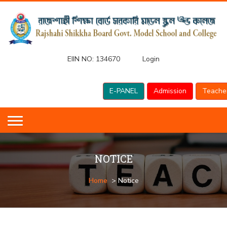
EIIN NO:
134670
Login
E-PANEL
Admission
Teache
NOTICE
Home
> Notice