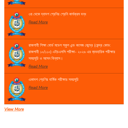
৩য় থেকে দ্বাদশ শ্রেনির শ্রেনি কার্যক্রম বন্ধ
Read More
রাজশাহী শিক্ষা বোর্ড মডেল স্কুল এন্ড কলেজ কেন্দ্রে (কেন্দ্র কোড:
রাজশাহী ১০/১১০) এইচএসসি পরীক্ষা- ২০২৬ এর ব্যবহারিক পরীক্ষার
সময়সূচি ও আসন বিন্যাস।
Read More
একাদশ শ্রেণির বার্ষিক পরীক্ষার সময়সূচি
Read More
View More
সেবা প্রদান সংক্রান্ত বিজ্ঞপ্তি।
Read More