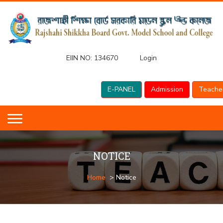
EIIN NO:
134670
Login
E-PANEL
Admission
Teache
NOTICE
Home
> Notice