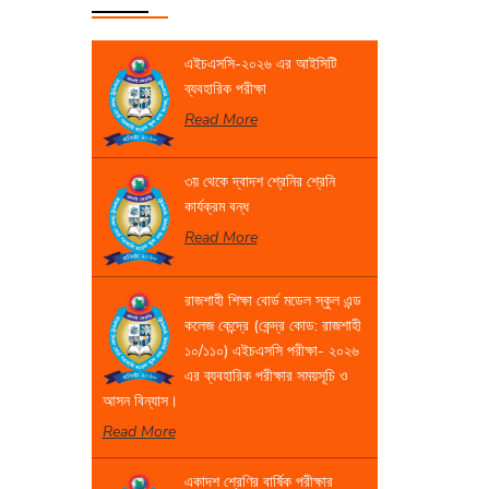
এইচএসসি-২০২৬ এর আইসিটি
ব্যবহারিক পরীক্ষা
Read More
৩য় থেকে দ্বাদশ শ্রেনির শ্রেনি
কার্যক্রম বন্ধ
Read More
রাজশাহী শিক্ষা বোর্ড মডেল স্কুল এন্ড
কলেজ কেন্দ্রে (কেন্দ্র কোড: রাজশাহী
১০/১১০) এইচএসসি পরীক্ষা- ২০২৬
এর ব্যবহারিক পরীক্ষার সময়সূচি ও
আসন বিন্যাস।
Read More
একাদশ শ্রেণির বার্ষিক পরীক্ষার