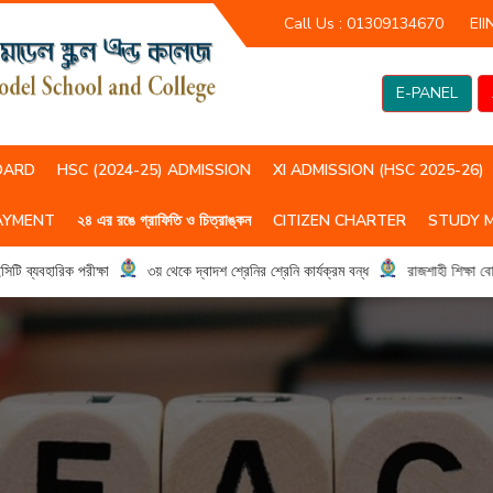
Call Us :
01309134670
EII
E-PANEL
OARD
HSC (2024-25) ADMISSION
XI ADMISSION (HSC 2025-26)
AYMENT
২৪ এর রঙে গ্রাফিতি ও চিত্রাঙ্কন
CITIZEN CHARTER
STUDY 
HSC(2023-24) CLASS ROUTIN
HSC (2024-25) CLASS ROUTIN
যবহারিক পরীক্ষা
৩য় থেকে দ্বাদশ শ্রেনির শ্রেনি কার্যক্রম বন্ধ
রাজশাহী শিক্ষা বোর্