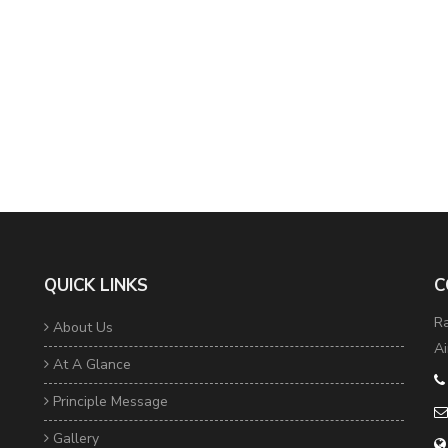
QUICK LINKS
C
Ra
About Us
Ai
At A Glance
Principle Message
Gallery