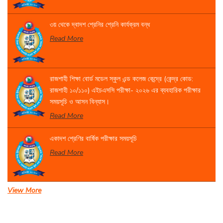
৩য় থেকে দ্বাদশ শ্রেনির শ্রেনি কার্যক্রম বন্ধ
Read More
রাজশাহী শিক্ষা বোর্ড মডেল স্কুল এন্ড কলেজ কেন্দ্রে (কেন্দ্র কোড:
রাজশাহী ১০/১১০) এইচএসসি পরীক্ষা- ২০২৬ এর ব্যবহারিক পরীক্ষার
সময়সূচি ও আসন বিন্যাস।
Read More
একাদশ শ্রেণির বার্ষিক পরীক্ষার সময়সূচি
Read More
View More
সেবা প্রদান সংক্রান্ত বিজ্ঞপ্তি।
Read More