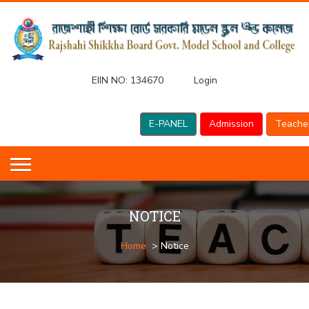
EIIN NO:
134670
Login
E-PANEL
Admission
Teache
NOTICE
Home
> Notice