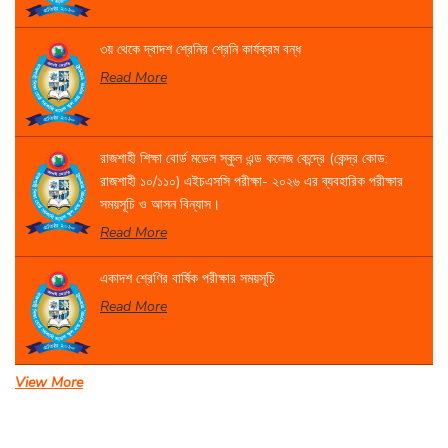
৩য় থেকে দ্বাদশ শ্রেনির শ্রেনি কার্যক্রম বন্ধ
Read More
রাজশাহী শিক্ষা বোর্ড মডেল স্কুল এন্ড কলেজ কেন্দ্রে (কেন্দ্র কোড:
রাজশাহী ১০/১১০) এইচএসসি পরীক্ষা- ২০২৬ এর ব্যবহারিক পরীক্ষার
সময়সূচি ও আসন বিন্যাস।
Read More
একাদশ শ্রেণির বার্ষিক পরীক্ষার সময়সূচি
Read More
View More
সেবা প্রদান সংক্রান্ত বিজ্ঞপ্তি।
Read More