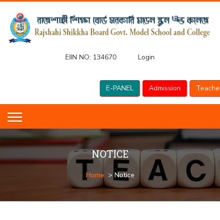
EIIN NO:
134670
Login
E-PANEL
Admission
Teache
NOTICE
Home
> Notice