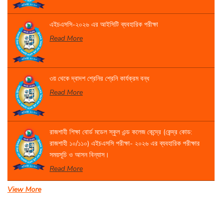
এইচএসসি-২০২৬ এর আইসিটি ব্যবহারিক পরীক্ষা
Read More
৩য় থেকে দ্বাদশ শ্রেনির শ্রেনি কার্যক্রম বন্ধ
Read More
রাজশাহী শিক্ষা বোর্ড মডেল স্কুল এন্ড কলেজ কেন্দ্রে (কেন্দ্র কোড:
রাজশাহী ১০/১১০) এইচএসসি পরীক্ষা- ২০২৬ এর ব্যবহারিক পরীক্ষার
সময়সূচি ও আসন বিন্যাস।
Read More
View More
একাদশ শ্রেণির বার্ষিক পরীক্ষার সময়সূচি
Read More