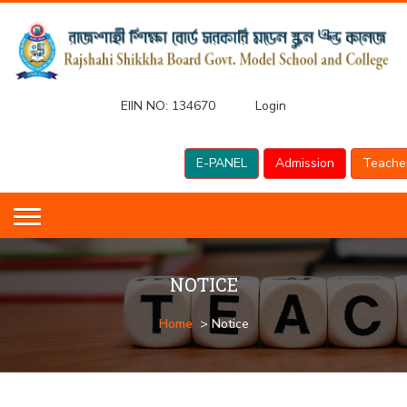
EIIN NO:
134670
Login
E-PANEL
Admission
Teache
NOTICE
Home
> Notice