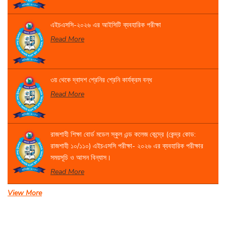
এইচএসসি-২০২৬ এর আইসিটি ব্যবহারিক পরীক্ষা
Read More
৩য় থেকে দ্বাদশ শ্রেনির শ্রেনি কার্যক্রম বন্ধ
Read More
রাজশাহী শিক্ষা বোর্ড মডেল স্কুল এন্ড কলেজ কেন্দ্রে (কেন্দ্র কোড:
রাজশাহী ১০/১১০) এইচএসসি পরীক্ষা- ২০২৬ এর ব্যবহারিক পরীক্ষার
সময়সূচি ও আসন বিন্যাস।
Read More
View More
একাদশ শ্রেণির বার্ষিক পরীক্ষার সময়সূচি
Read More