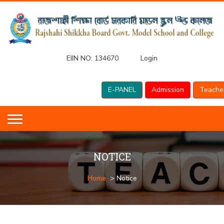
EIIN NO:
134670
Login
E-PANEL
Admission
Teache
NOTICE
Home
> Notice