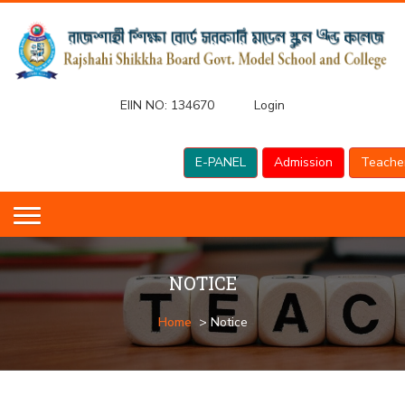
EIIN NO:
134670
Login
E-PANEL
Admission
Teache
NOTICE
Home
> Notice