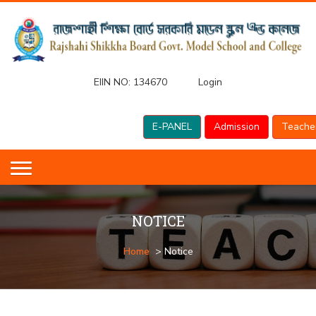
EIIN NO:
134670
Login
E-PANEL
Admission
Teache
NOTICE
Home
> Notice