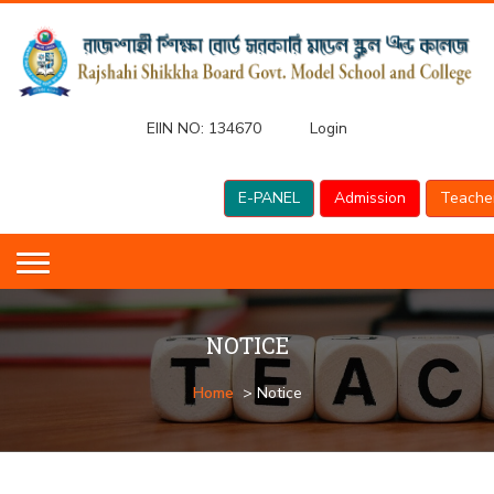
EIIN NO:
134670
Login
E-PANEL
Admission
Teache
NOTICE
Home
> Notice