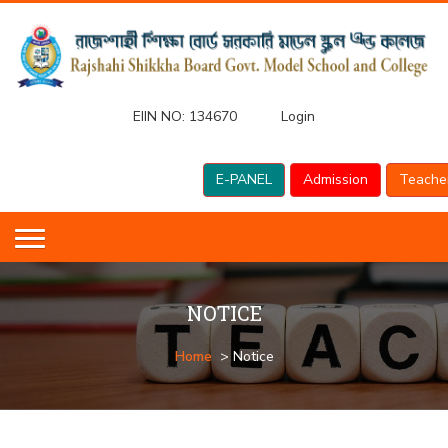
EIIN NO:
134670
Login
E-PANEL
Admission
Teache
NOTICE
Home
> Notice