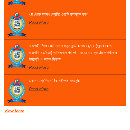
৩য় থেকে দ্বাদশ শ্রেনির শ্রেনি কার্যক্রম বন্ধ
Read More
রাজশাহী শিক্ষা বোর্ড মডেল স্কুল এন্ড কলেজ কেন্দ্রে (কেন্দ্র কোড:
রাজশাহী ১০/১১০) এইচএসসি পরীক্ষা- ২০২৬ এর ব্যবহারিক পরীক্ষার
সময়সূচি ও আসন বিন্যাস।
Read More
একাদশ শ্রেণির বার্ষিক পরীক্ষার সময়সূচি
Read More
View More
সেবা প্রদান সংক্রান্ত বিজ্ঞপ্তি।
Read More