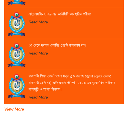
এইচএসসি-২০২৬ এর আইসিটি ব্যবহারিক পরীক্ষা
Read More
৩য় থেকে দ্বাদশ শ্রেনির শ্রেনি কার্যক্রম বন্ধ
Read More
রাজশাহী শিক্ষা বোর্ড মডেল স্কুল এন্ড কলেজ কেন্দ্রে (কেন্দ্র কোড:
রাজশাহী ১০/১১০) এইচএসসি পরীক্ষা- ২০২৬ এর ব্যবহারিক পরীক্ষার
সময়সূচি ও আসন বিন্যাস।
Read More
View More
একাদশ শ্রেণির বার্ষিক পরীক্ষার সময়সূচি
Read More