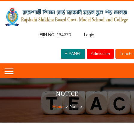
EIIN NO:
134670
Login
E-PANEL
Admission
Teache
NOTICE
Home
> Notice