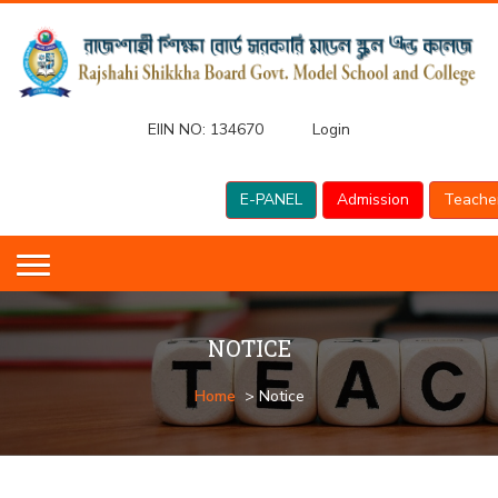
EIIN NO:
134670
Login
E-PANEL
Admission
Teache
NOTICE
Home
> Notice