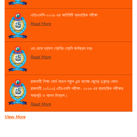
এইচএসসি-২০২৬ এর আইসিটি ব্যবহারিক পরীক্ষা
Read More
৩য় থেকে দ্বাদশ শ্রেনির শ্রেনি কার্যক্রম বন্ধ
Read More
রাজশাহী শিক্ষা বোর্ড মডেল স্কুল এন্ড কলেজ কেন্দ্রে (কেন্দ্র কোড:
রাজশাহী ১০/১১০) এইচএসসি পরীক্ষা- ২০২৬ এর ব্যবহারিক পরীক্ষার
সময়সূচি ও আসন বিন্যাস।
Read More
View More
একাদশ শ্রেণির বার্ষিক পরীক্ষার সময়সূচি
Read More