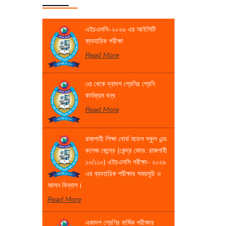
এইচএসসি-২০২৬ এর আইসিটি
ব্যবহারিক পরীক্ষা
Read More
৩য় থেকে দ্বাদশ শ্রেনির শ্রেনি
কার্যক্রম বন্ধ
Read More
রাজশাহী শিক্ষা বোর্ড মডেল স্কুল এন্ড
কলেজ কেন্দ্রে (কেন্দ্র কোড: রাজশাহী
১০/১১০) এইচএসসি পরীক্ষা- ২০২৬
এর ব্যবহারিক পরীক্ষার সময়সূচি ও
আসন বিন্যাস।
Read More
একাদশ শ্রেণির বার্ষিক পরীক্ষার