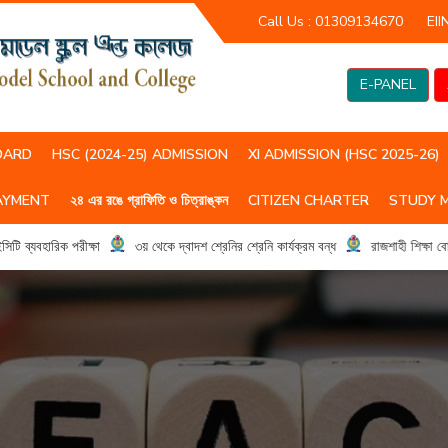
Call Us :
01309134670
EII
E-PANEL
OARD
HSC (2024-25) ADMISSION
XI ADMISSION (HSC 2025-26)
AYMENT
২৪ এর রঙে গ্রাফিতি ও চিত্রাঙ্কন
CITIZEN CHARTER
STUDY 
HSC(2023-24) CLASS ROUTIN
HSC (2024-25) CLASS ROUTIN
্যবহারিক পরীক্ষা
৩য় থেকে দ্বাদশ শ্রেনির শ্রেনি কার্যক্রম বন্ধ
রাজশাহী শিক্ষা বোর্