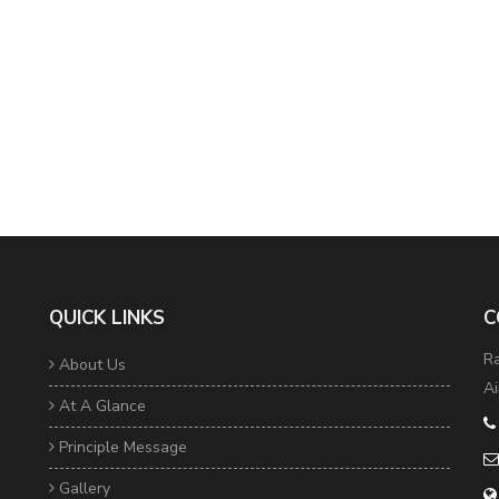
QUICK LINKS
C
Ra
About Us
Ai
At A Glance
Principle Message
Gallery