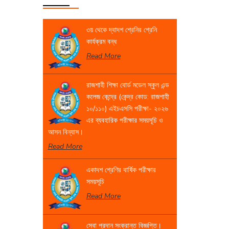
৩য় থেকে দ্বাদশ শ্রেনির শ্রেনি
কার্যক্রম বন্ধ
Read More
রাজশাহী শিক্ষা বোর্ড মডেল স্কুল এন্ড
কলেজ কেন্দ্রে (কেন্দ্র কোড: রাজশাহী
১০/১১০) এইচএসসি পরীক্ষা- ২০২৬
এর ব্যবহারিক পরীক্ষার সময়সূচি ও
আসন বিন্যাস।
Read More
একাদশ শ্রেণির বার্ষিক পরীক্ষার
সময়সূচি
Read More
সেবা প্রদান সংক্রান্ত বিজ্ঞপ্তি।