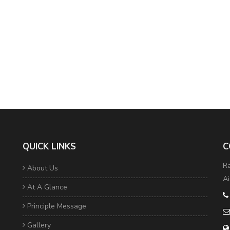
QUICK LINKS
C
Ra
About Us
Ai
At A Glance
Principle Message
Gallery