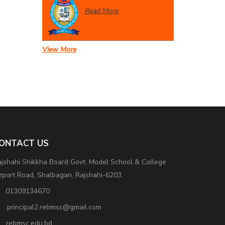
Read More
View More
একাদশ বার্ষিক পরীক্ষা-২০২৬
Read More
ONTACT US
jshahi Shikkha Board Govt. Model School & College
rport Road, Shalbagan, Rajshahi-6203.
01309134670
principal2.rebmsc@gmail.com
rebmsc.edu.bd