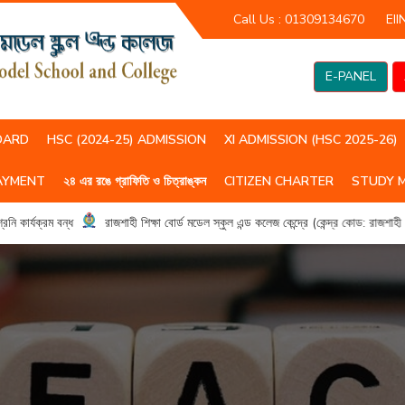
Call Us :
01309134670
EII
E-PANEL
OARD
HSC (2024-25) ADMISSION
XI ADMISSION (HSC 2025-26)
AYMENT
২৪ এর রঙে গ্রাফিতি ও চিত্রাঙ্কন
CITIZEN CHARTER
STUDY 
HSC(2023-24) CLASS ROUTIN
HSC (2024-25) CLASS ROUTIN
কার্যক্রম বন্ধ
রাজশাহী শিক্ষা বোর্ড মডেল স্কুল এন্ড কলেজ কেন্দ্রে (কেন্দ্র কোড: রাজশাহ