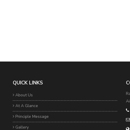
QUICK LINKS
C
Ra
About Us
Ai
At A Glance
Principle Message
Gallery