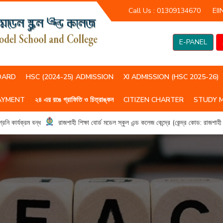
Call Us :
01309134670
EII
E-PANEL
OARD
HSC (2024-25) ADMISSION
XI ADMISSION (HSC 2025-26)
AYMENT
২৪ এর রঙে গ্রাফিতি ও চিত্রাঙ্কন
CITIZEN CHARTER
STUDY 
HSC(2023-24) CLASS ROUTIN
HSC (2024-25) CLASS ROUTIN
 কার্যক্রম বন্ধ
রাজশাহী শিক্ষা বোর্ড মডেল স্কুল এন্ড কলেজ কেন্দ্রে (কেন্দ্র কোড: রাজশাহ