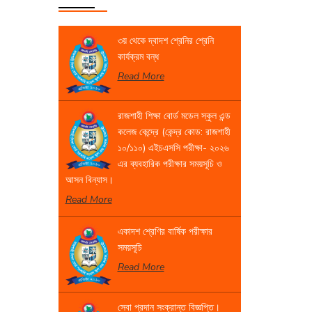
৩য় থেকে দ্বাদশ শ্রেনির শ্রেনি
কার্যক্রম বন্ধ
Read More
রাজশাহী শিক্ষা বোর্ড মডেল স্কুল এন্ড
কলেজ কেন্দ্রে (কেন্দ্র কোড: রাজশাহী
১০/১১০) এইচএসসি পরীক্ষা- ২০২৬
এর ব্যবহারিক পরীক্ষার সময়সূচি ও
আসন বিন্যাস।
Read More
একাদশ শ্রেণির বার্ষিক পরীক্ষার
সময়সূচি
Read More
সেবা প্রদান সংক্রান্ত বিজ্ঞপ্তি।