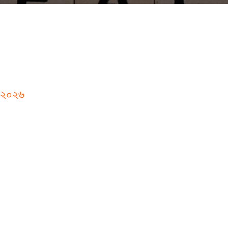
চি-২০২৬