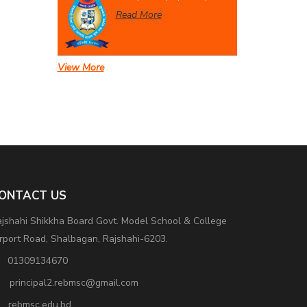
Read More
View More
একাদশ বার্ষিক পরীক্ষা-২০২৬
Read More
ONTACT US
jshahi Shikkha Board Govt. Model School & College
rport Road, Shalbagan, Rajshahi-6203.
01309134670
principal2.rebmsc@gmail.com
rebmsc.edu.bd